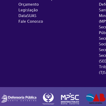
Orçamento
Def
Legislação
San
DataSUAS
Min
Fale Conosco
(MP
Sec
Púb
Sec
Soc
Sec
Sec
(SE
Tri
(TJS