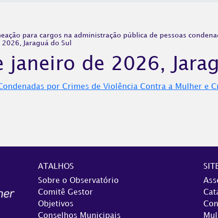
ação para cargos na administração pública de pessoas condenada
e 2026, Jaraguá do Sul
e janeiro de 2026, Jara
s Condenadas por Crimes de Violência Contra a Mulher e 
ATALHOS
SIT
Sobre o Observatório
Ass
Comitê Gestor
Cat
Objetivos
Con
Conselhos Municipais
Mul