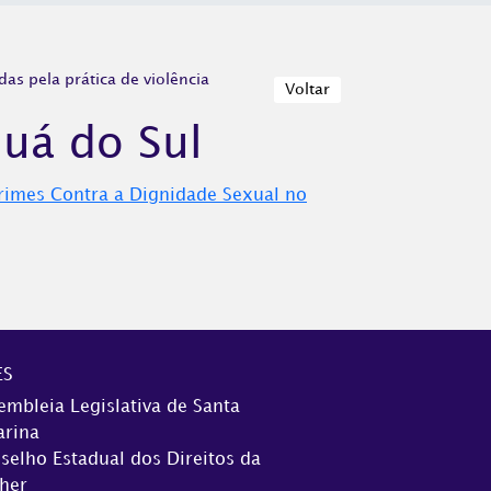
s pela prática de violência
Voltar
guá do Sul
Crimes Contra a Dignidade Sexual no
ES
embleia Legislativa de Santa
arina
selho Estadual dos Direitos da
her