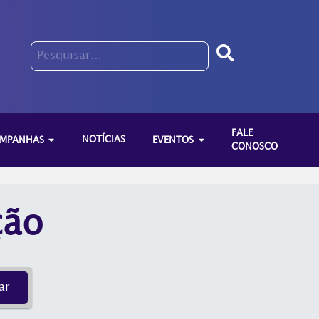
Pesquisar
Pesquisar
no
no
site
site
FALE
NOTÍCIAS
MPANHAS
EVENTOS
CONOSCO
ção
ar